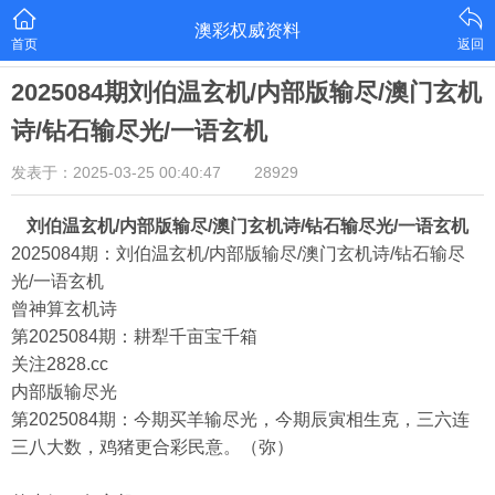
澳彩权威资料
首页
返回
2025084期刘伯温玄机/内部版输尽/澳门玄机
诗/钻石输尽光/一语玄机
发表于：2025-03-25 00:40:47
28929
刘伯温玄机/内部版输尽/澳门玄机诗/钻石输尽光/一语玄机
2025084期：刘伯温玄机/内部版输尽/澳门玄机诗/钻石输尽
光/一语玄机
曾神算玄机诗
第2025084期：耕犁千亩宝千箱
关注2828.cc
内部版输尽光
第2025084期：今期买羊输尽光，今期辰寅相生克，三六连
三八大数，鸡猪更合彩民意。（弥）